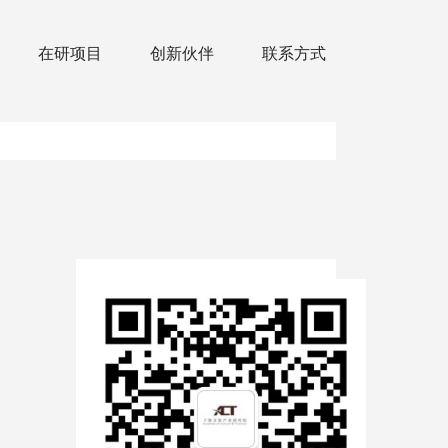
在研项目
创新伙伴
联系方式